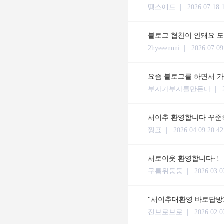
땡스애드 |
2026.07.18 
블로그 협찬이 안돼요 
2hyeeennni |
2026.07.09
요즘 블로그를 하면서 가
부자가부자를만든다 |
서이추 환영합니다 꾸준히
찡표 |
2026.04.09 20:42
서로이웃 환영합니다~!
구름위둥둥 |
2026.03.0
"서이추대환영 바로답방
진브로브로 |
2026.02.0