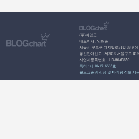
(주)아임굿
대표이사 : 임현순
서울시 구로구 디지털로31길 38-9 
통신판매신고 : 제2013-서울구로-01
사업자등록번호 : 113-86-63659
특허 : 제 10-1516635호
블로그순위 선정 및 마케팅 정보 제