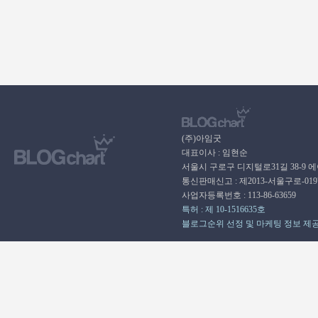
(주)아임굿
대표이사 : 임현순
서울시 구로구 디지털로31길 38-9 
통신판매신고 : 제2013-서울구로-01
사업자등록번호 : 113-86-63659
특허 : 제 10-1516635호
블로그순위 선정 및 마케팅 정보 제