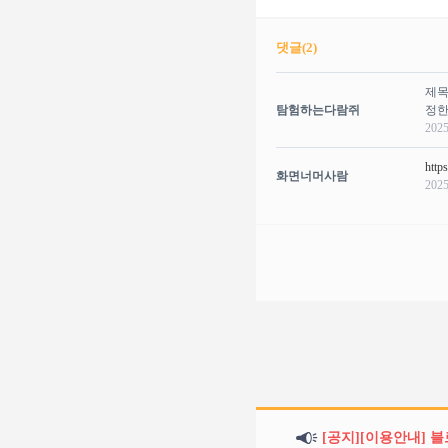
댓글(
2
)
제목
탐험하는다람쥐
정한
2025
http
화면너머사람
2025
[공지][이용안내] 