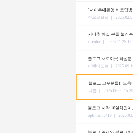
"서이추대환영 바로답방
진브로브로 |
2026.02.0
서이추 하실 분들 눌러주
t-senior |
2025.11.25 15
블로그 서로이웃 하실분 답
아벤타도르 |
2025.09.1
블로그 고수분들!! 도
나불 |
2025.06.02 15:2
블로그 시작 10일차인데,
optimismc419 |
2025.03
블로그 주제와 블로그차