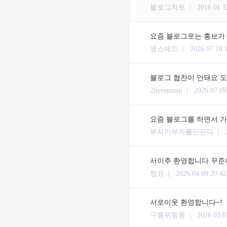
블로그차트 |
2016.01.1
요즘 블로그로는 홍보가 
땡스애드 |
2026.07.18 
블로그 협찬이 안돼요 
2hyeeennni |
2026.07.09
요즘 블로그를 하면서 가
부자가부자를만든다 |
서이추 환영합니다 꾸준히
찡표 |
2026.04.09 20:42
서로이웃 환영합니다~!
구름위둥둥 |
2026.03.0