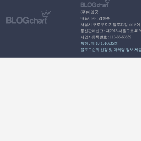
(주)아임굿
대표이사 : 임현순
서울시 구로구 디지털로31길 38-9 
통신판매신고 : 제2013-서울구로-01
사업자등록번호 : 113-86-63659
특허 : 제 10-1516635호
블로그순위 선정 및 마케팅 정보 제