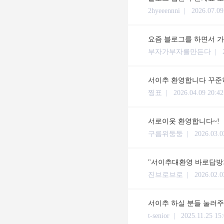
2hyeeennni |
2026.07.09
요즘 블로그를 하면서 가
부자가부자를만든다 |
서이추 환영합니다 꾸준히
찡표 |
2026.04.09 20:42
서로이웃 환영합니다~!
구름위둥둥 |
2026.03.0
"서이추대환영 바로답방
진브로브로 |
2026.02.0
서이추 하실 분들 눌러주
t-senior |
2025.11.25 15