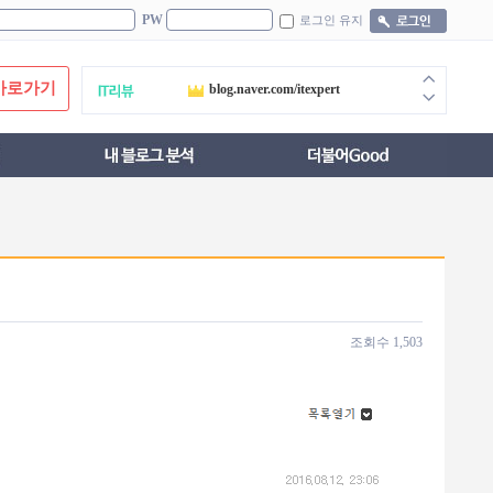
PW
로그인 유지
blog.naver.com/djusti
바로가기
blog.naver.com/itexpert
blog.naver.com/amyangela
blog.naver.com/rdal89
blog.naver.com/bonniegets
blog.naver.com/hewtbylvv
blog.naver.com/kuroinu92
조회수
1,503
blog.naver.com/qhadldhaus98
blog.naver.com/tkh456
blog.naver.com/oblove3