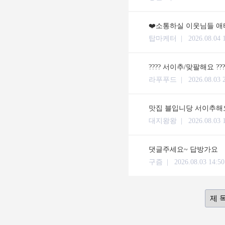
❤️소통하실 이웃님들 애타
탑마케터 |
2026.08.04 
???? 서이추/맞팔해요 ??
라푸푸드 |
2026.08.03 
맛집 블입니당 서이추해요
대지왕왕 |
2026.08.03 
댓글주세요~ 답방가요
구즘 |
2026.08.03 14:50