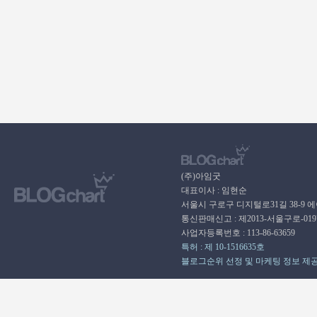
(주)아임굿
대표이사 : 임현순
서울시 구로구 디지털로31길 38-9 
통신판매신고 : 제2013-서울구로-01
사업자등록번호 : 113-86-63659
특허 : 제 10-1516635호
블로그순위 선정 및 마케팅 정보 제