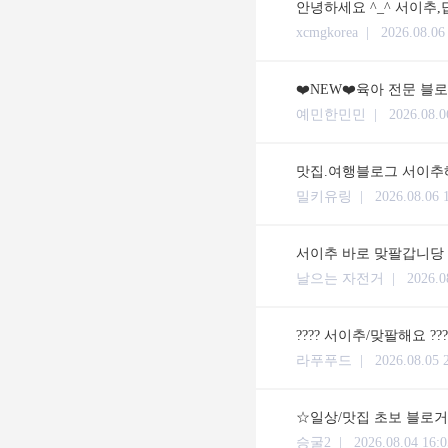
안녕하세요 ^_^ 서이추,
xcmgkorea |
2026.08.06
❤️NEW❤️육아 전문 블
예민한민민 |
2026.08.0
맛집.여행블로그 서이추해
밀키유링 |
2026.08.06 
서이추 바로 맞팔갑니당
날으는 자전거 |
2026.0
???? 서이추/맞팔해요 ??
라푸푸드 |
2026.08.05 
☆일상/맛집 초보 블로거입
승굴2 |
2026.08.04 16:0