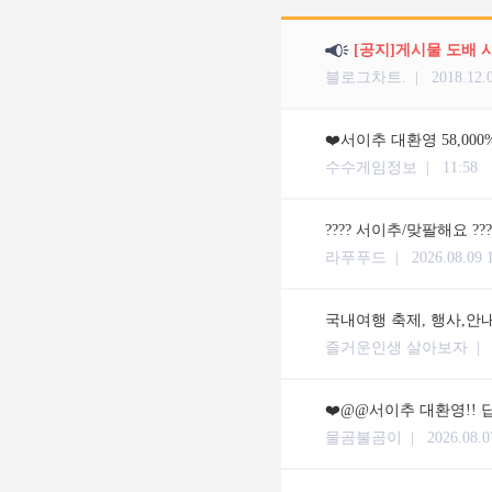
[공지]게시물 도배 
블로그차트. |
2018.12.
❤️서이추 대환영 58,000
수수게임정보 |
11:58
???? 서이추/맞팔해요 ??
라푸푸드 |
2026.08.09 
국내여행 축제, 행사,안
즐거운인생 살아보자 
❤️@@서이추 대환영!! 답
물곰불곰이 |
2026.08.0