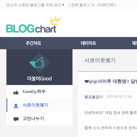
당신의 소중한 블로그를 위한 공간 ♥ ( 전체 블로그 수 : 24,882,908 )
서로이웃맺기
❤️@@서이추 대환영!! 답방
Good노하우
2026.06.09
11:04
물곰불곰이
서로이웃맺기
안녕하세요! 게임 정보 관련 블로
고민나누기
함께 소식 전하며 이웃으로 친하