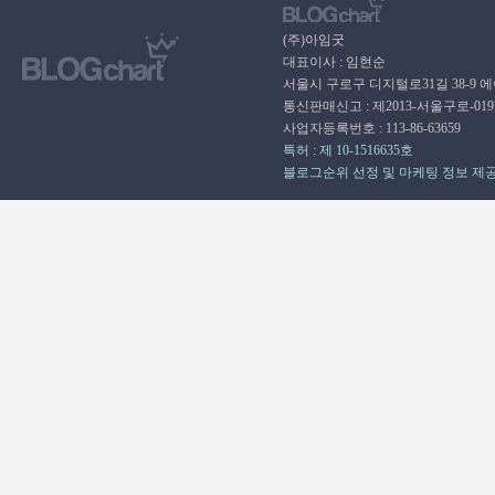
(주)아임굿
대표이사 : 임현순
서울시 구로구 디지털로31길 38-9 
통신판매신고 : 제2013-서울구로-01
사업자등록번호 : 113-86-63659
특허 : 제 10-1516635호
블로그순위 선정 및 마케팅 정보 제