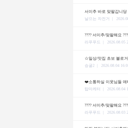
서이추 바로 맞팔갑니당
날으는 자전거 |
2026.0
???? 서이추/맞팔해요 ??
라푸푸드 |
2026.08.05 
☆일상/맛집 초보 블로거입
승굴2 |
2026.08.04 16:0
❤️소통하실 이웃님들 애타
탑마케터 |
2026.08.04 
???? 서이추/맞팔해요 ??
라푸푸드 |
2026.08.03 