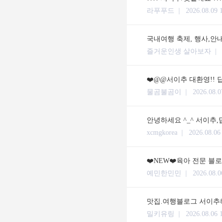
라푸푸드 |
2026.08.09 
국내여행 축제, 행사,안
즐거운인생 살아보자 
❤️@@서이추 대환영!! 답
물곰불곰이 |
2026.08.0
안녕하세요 ^_^ 서이추,
xcmgkorea |
2026.08.06
❤️NEW❤️육아 전문 블
예민한민민 |
2026.08.0
맛집.여행블로그 서이추해
밀키유링 |
2026.08.06 