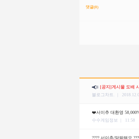
댓글(
0
)
[공지]게시물 도배 
블로그차트. |
2018.12.
❤️서이추 대환영 58,000
수수게임정보 |
11:58
???? 서이추/맞팔해요 ??