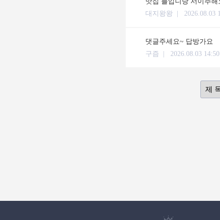
맛집 블입니당 서이추해요
대지왕왕 |
2026.08.03 
댓글주세요~ 답방가요
구즘 |
2026.08.03 14:50