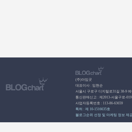
(주)아임굿
대표이사 : 임현순
서울시 구로구 디지털로31길 38-9 
통신판매신고 : 제2013-서울구로-01
사업자등록번호 : 113-86-63659
특허 : 제 10-1516635호
블로그순위 선정 및 마케팅 정보 제