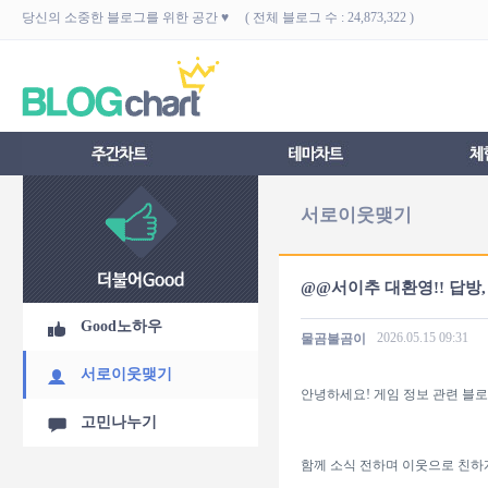
당신의 소중한 블로그를 위한 공간 ♥ ( 전체 블로그 수 : 24,873,322 )
서로이웃맺기
@@서이추 대환영!! 답방,
Good노하우
2026.05.15
09:31
물곰불곰이
서로이웃맺기
안녕하세요! 게임 정보 관련 블로
고민나누기
함께 소식 전하며 이웃으로 친하