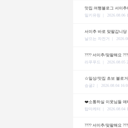
맛집.여행블로그 서이추해
밀키유링 |
2026.08.06 
서이추 바로 맞팔갑니당
날으는 자전거 |
2026.0
???? 서이추/맞팔해요 ??
라푸푸드 |
2026.08.05 
☆일상/맛집 초보 블로거입
승굴2 |
2026.08.04 16:0
❤️소통하실 이웃님들 애타
탑마케터 |
2026.08.04 
???? 서이추/맞팔해요 ??