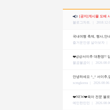
[공지]게시물 도배 
블로그차트. |
2018.12.
국내여행 축제, 행사,안
즐거운인생 살아보자 
❤️@@서이추 대환영!! 답
물곰불곰이 |
2026.08.0
안녕하세요 ^_^ 서이추,
xcmgkorea |
2026.08.06
❤️NEW❤️육아 전문 블
예민한민민 |
2026.08.0