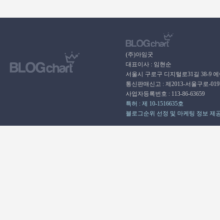
(주)아임굿
대표이사 : 임현순
서울시 구로구 디지털로31길 38-9 
통신판매신고 : 제2013-서울구로-01
사업자등록번호 : 113-86-63659
특허 : 제 10-1516635호
블로그순위 선정 및 마케팅 정보 제