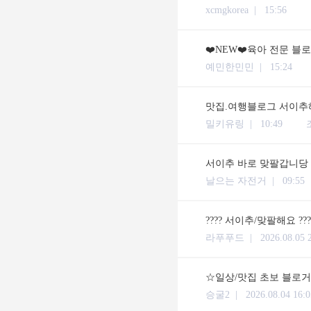
xcmgkorea |
15:56
❤️NEW❤️육아 전문 블
예민한민민 |
15:24
맛집.여행블로그 서이추해
밀키유링 |
10:49
서이추 바로 맞팔갑니당
날으는 자전거 |
09:55
???? 서이추/맞팔해요 ??
라푸푸드 |
2026.08.05 
☆일상/맛집 초보 블로거입
승굴2 |
2026.08.04 16:0