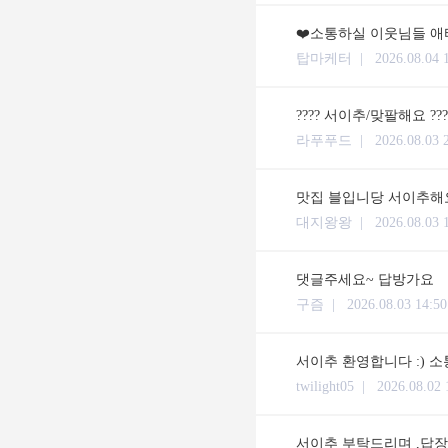
❤️소통하실 이웃님들 애타
탑마케터 |
2026.08.04 
???? 서이추/맞팔해요 ??
라푸푸드 |
2026.08.03 
맛집 블입니당 서이추해요
대지왕왕 |
2026.08.03 
댓글주세요~ 답방가요
구즘 |
2026.08.03 14:50
서이추 환영합니다 :) 
twilight05 |
2026.08.02 
서이추 부탁드리며 ,답장 체류시간