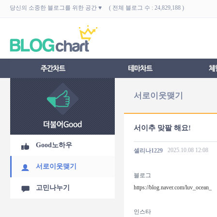
당신의 소중한 블로그를 위한 공간 ♥ ( 전체 블로그 수 : 24,829,188 )
서로이웃맺기
서이추 맞팔 해요!
Good노하우
2025.10.08
12:08
셀리나1229
서로이웃맺기
블로그
고민나누기
https://blog.naver.com/luv_ocean_
인스타