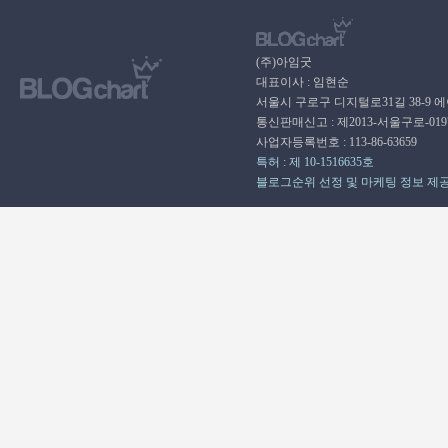
(주)아임굿
대표이사 : 임현순
서울시 구로구 디지털로31길 38-9 
통신판매신고 : 제2013-서울구로-01
사업자등록번호 : 113-86-63659
특허 : 제 10-1516635호
블로그순위 선정 및 마케팅 정보 제