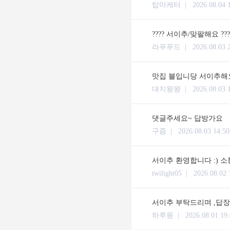
탑마케터 |
2026.08.04 
???? 서이추/맞팔해요 ??
라푸푸드 |
2026.08.03 
맛집 블입니당 서이추해요
대지왕왕 |
2026.08.03 
댓글주세요~ 답방가요
구즘 |
2026.08.03 14:50
서이추 환영합니다 :) 
twilight05 |
2026.08.02 
서이추 부탁드리며 ,답장 체류시간
하루몽 |
2026.08.01 19