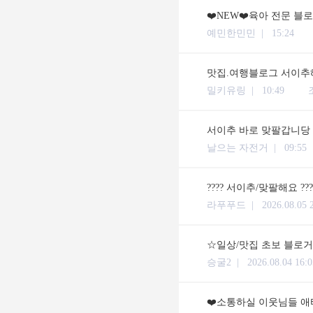
❤️NEW❤️육아 전문 블
예민한민민 |
15:24
맛집.여행블로그 서이추해
밀키유링 |
10:49
서이추 바로 맞팔갑니당
날으는 자전거 |
09:55
???? 서이추/맞팔해요 ??
라푸푸드 |
2026.08.05 
☆일상/맛집 초보 블로거입
승굴2 |
2026.08.04 16:0
❤️소통하실 이웃님들 애타