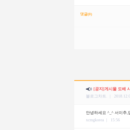
댓글(
0
)
[공지]게시물 도배 
블로그차트. |
2018.12.
안녕하세요 ^_^ 서이추,
xcmgkorea |
15:56