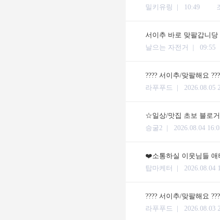
밀키유링 |
10:49
서이추 바로 맞팔갑니당
날으는 자전거 |
09:55
???? 서이추/맞팔해요 ??
라푸푸드 |
2026.08.05 
☆일상/맛집 초보 블로거입
승굴2 |
2026.08.04 16:0
❤️소통하실 이웃님들 애타
탑마케터 |
2026.08.04 
???? 서이추/맞팔해요 ??
라푸푸드 |
2026.08.03 