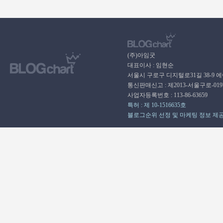
(주)아임굿
대표이사 : 임현순
서울시 구로구 디지털로31길 38-9 
통신판매신고 : 제2013-서울구로-01
사업자등록번호 : 113-86-63659
특허 : 제 10-1516635호
블로그순위 선정 및 마케팅 정보 제