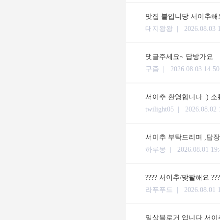
맛집 블입니당 서이추해요
대지왕왕 |
2026.08.03 
댓글주세요~ 답방가요
구즘 |
2026.08.03 14:50
서이추 환영합니다 :) 
twilight05 |
2026.08.02 
서이추 부탁드리며 ,답장 체류시간
하루몽 |
2026.08.01 19
???? 서이추/맞팔해요 ??
라푸푸드 |
2026.08.01 
일상블로거 입니다 서이추