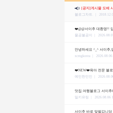
[공지]게시물 도배 
블로그차트. |
2018.12.
❤️@@서이추 대환영!! 답
물곰불곰이 |
2026.08.0
안녕하세요 ^_^ 서이추,
xcmgkorea |
2026.08.06
❤️NEW❤️육아 전문 블
예민한민민 |
2026.08.0
맛집.여행블로그 서이추해
밀키유링 |
2026.08.06 
서이추 바로 맞팔갑니당