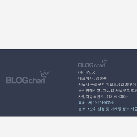
(주)아임굿
대표이사 : 임현순
서울시 구로구 디지털로31길 38-9 
통신판매신고 : 제2013-서울구로-01
사업자등록번호 : 113-86-63659
특허 : 제 10-1516635호
블로그순위 선정 및 마케팅 정보 제