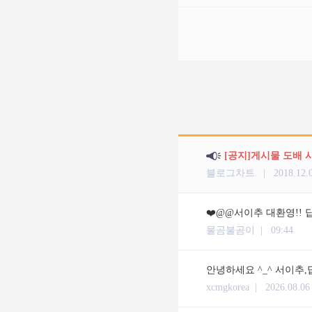
[공지]게시물 도배 
블로그차트. |
2018.12.
❤️@@서이추 대환영!! 답
물곰불곰이 |
09:44
안녕하세요 ^_^ 서이추,
xcmgkorea |
2026.08.06