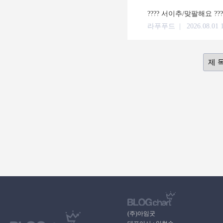
???? 서이추/맞팔해요 ??
라푸푸드 |
2026.08.01 
(주)아임굿