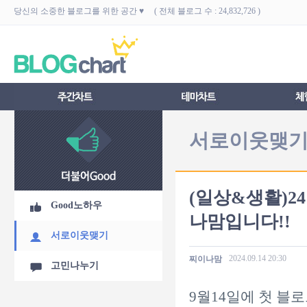
당신의 소중한 블로그를 위한 공간 ♥ ( 전체 블로그 수 : 24,832,726 )
서로이웃맺
(일상&생활)2
Good노하우
나맘입니다!!
서로이웃맺기
2024.09.14
20:30
찌이나맘
고민나누기
9월14일에 첫 블