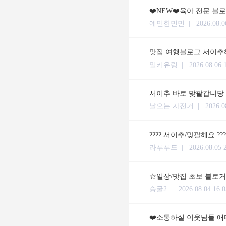
❤️NEW❤️육아 전문 블
예민한민민 |
2026.08.0
맛집.여행블로그 서이추해
밀키유링 |
2026.08.06 
서이추 바로 맞팔갑니당
날으는 자전거 |
2026.0
???? 서이추/맞팔해요 ??
라푸푸드 |
2026.08.05 
☆일상/맛집 초보 블로거입
승굴2 |
2026.08.04 16:0
❤️소통하실 이웃님들 애타