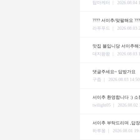
탑마케터 |
2026.08.04 
???? 서이추/맞팔해요 ??
라푸푸드 |
2026.08.03 
맛집 블입니당 서이추해요
대지왕왕 |
2026.08.03 
댓글주세요~ 답방가요
구즘 |
2026.08.03 14:50
서이추 환영합니다 :) 
twilight05 |
2026.08.02 
서이추 부탁드리며 ,답장 체류시간
하루몽 |
2026.08.01 19