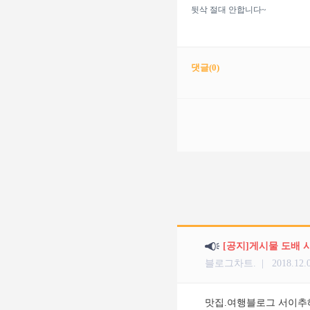
뒷삭 절대 안합니다~
댓글(
0
)
[공지]게시물 도배 
블로그차트. |
2018.12.
맛집.여행블로그 서이추해