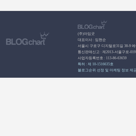
(주)아임굿
대표이사 : 임현순
서울시 구로구 디지털로31길 38-9 
통신판매신고 : 제2013-서울구로-01
사업자등록번호 : 113-86-63659
특허 : 제 10-1516635호
블로그순위 선정 및 마케팅 정보 제