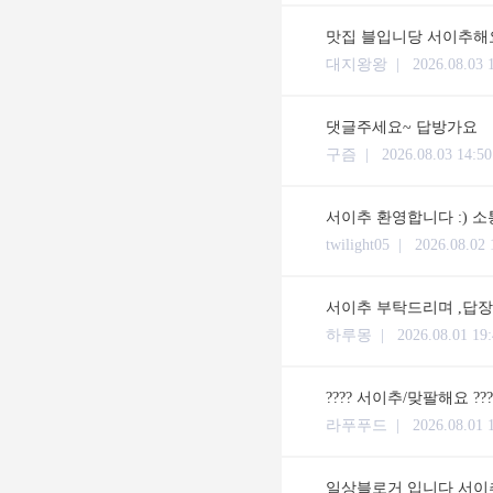
맛집 블입니당 서이추해요
대지왕왕 |
2026.08.03 
댓글주세요~ 답방가요
구즘 |
2026.08.03 14:50
서이추 환영합니다 :) 
twilight05 |
2026.08.02 
서이추 부탁드리며 ,답장 체류시간
하루몽 |
2026.08.01 19
???? 서이추/맞팔해요 ??
라푸푸드 |
2026.08.01 
일상블로거 입니다 서이추