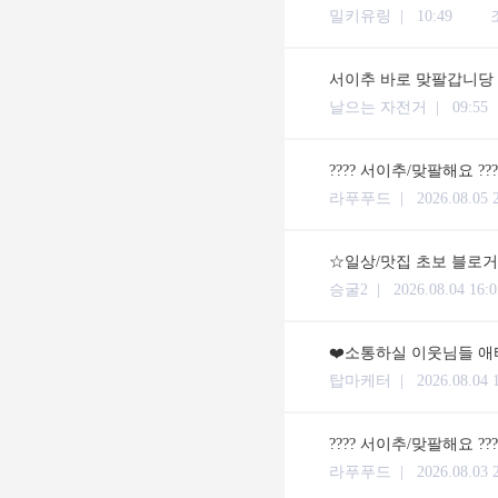
밀키유링 |
10:49
서이추 바로 맞팔갑니당
날으는 자전거 |
09:55
???? 서이추/맞팔해요 ??
라푸푸드 |
2026.08.05 
☆일상/맛집 초보 블로거입
승굴2 |
2026.08.04 16:0
❤️소통하실 이웃님들 애타
탑마케터 |
2026.08.04 
???? 서이추/맞팔해요 ??
라푸푸드 |
2026.08.03 