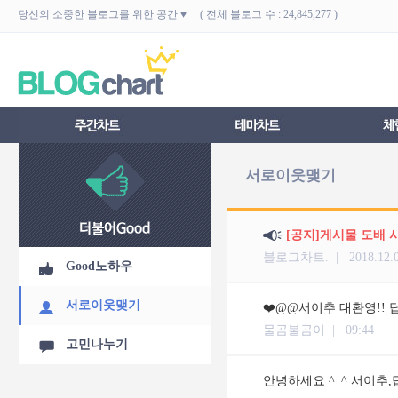
당신의 소중한 블로그를 위한 공간 ♥ ( 전체 블로그 수 : 24,845,277 )
서로이웃맺기
[공지]게시물 도배 
블로그차트. |
2018.12.
Good노하우
서로이웃맺기
❤️@@서이추 대환영!! 답
물곰불곰이 |
09:44
고민나누기
안녕하세요 ^_^ 서이추,