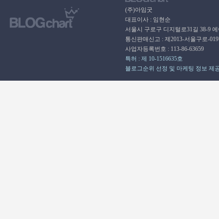
(주)아임굿
대표이사 : 임현순
서울시 구로구 디지털로31길 38-9 
통신판매신고 : 제2013-서울구로-01
사업자등록번호 : 113-86-63659
특허 : 제 10-1516635호
블로그순위 선정 및 마케팅 정보 제