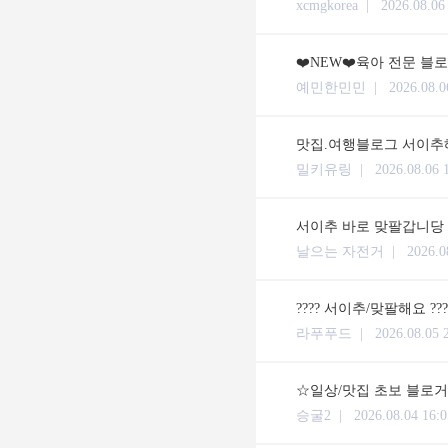
xcmgkorea |
2026.08.06
❤️NEW❤️육아 전문 블
예민한민민 |
2026.08.0
맛집.여행블로그 서이추해
밀키유링 |
2026.08.06 
서이추 바로 맞팔갑니당
날으는 자전거 |
2026.0
???? 서이추/맞팔해요 ??
라푸푸드 |
2026.08.05 
☆일상/맛집 초보 블로거입
승굴2 |
2026.08.04 16:0