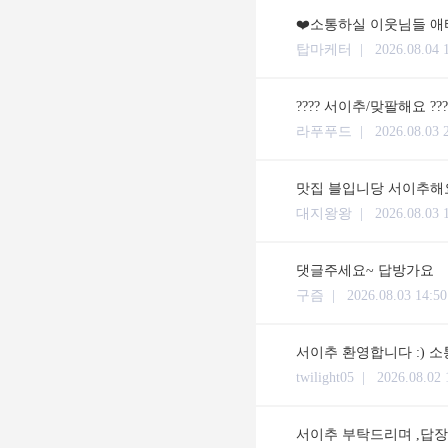
❤️소통하실 이웃님들 애타
탑마케터 |
2026.08.04 
???? 서이추/맞팔해요 ??
라푸푸드 |
2026.08.03 
맛집 블입니당 서이추해요
대지왕왕 |
2026.08.03 
댓글주세요~ 답방가요
구즘 |
2026.08.03 14:50
서이추 환영합니다 :) 
twilight05 |
2026.08.02 
서이추 부탁드리며 ,답장 체류시간