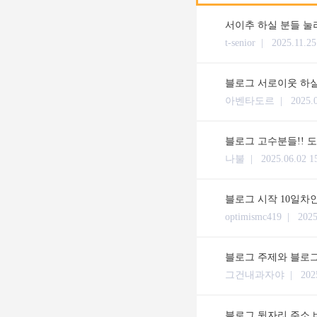
서이추 하실 분들 눌
t-senior |
2025.11.25
블로그 서로이웃 하실
아벤타도르 |
2025.
블로그 고수분들!! 
나불 |
2025.06.02 1
블로그 시작 10일차인
optimismc419 |
2025
블로그 주제와 블로
그건내과자야 |
202
블로그 뒷자리 주소 