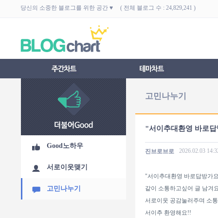
당신의 소중한 블로그를 위한 공간 ♥ ( 전체 블로그 수 : 24,829,241 )
고민나누기
"서이추대환영 바로답
Good노하우
2026.02.03
14:3
진브로브로
서로이웃맺기
"서이추대환영 바로답방가요
고민나누기
같이 소통하고싶어 글 남겨요
서로이웃 공감눌러주며 소통
서이추 환영해요!!