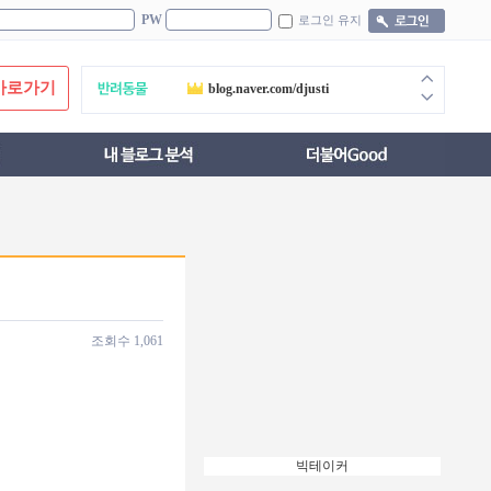
PW
로그인 유지
blog.naver.com/djusti
바로가기
blog.naver.com/itexpert
blog.naver.com/amyangela
blog.naver.com/rdal89
blog.naver.com/bonniegets
blog.naver.com/hewtbylvv
blog.naver.com/kuroinu92
조회수
1,061
blog.naver.com/qhadldhaus98
blog.naver.com/tkh456
blog.naver.com/oblove3
빅테이커