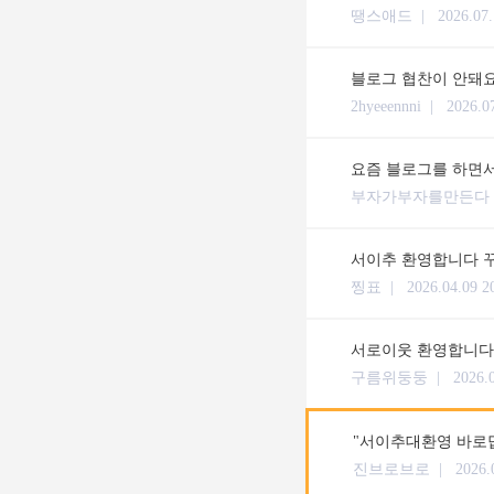
땡스애드 |
2026.07.
블로그 협찬이 안돼
2hyeeennni |
2026.0
요즘 블로그를 하면서
부자가부자를만든다
서이추 환영합니다 꾸
찡표 |
2026.04.09 2
서로이웃 환영합니다
구름위둥둥 |
2026.
"서이추대환영 바로
진브로브로 |
2026.