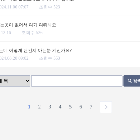
024.11.06 07:07
조회수 523
하는곳이 없어서 여기 여쭤봐요
 12:16
조회수 526
는데 어떻게 된건지 아는분 계신가요?
024.08.20 09:02
조회수 553
1
2
3
4
5
6
7